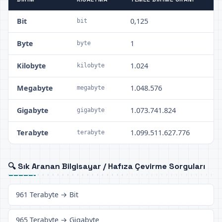
Bit
0,125
bit
Byte
1
byte
Kilobyte
1.024
kilobyte
Megabyte
1.048.576
megabyte
Gigabyte
1.073.741.824
gigabyte
Terabyte
1.099.511.627.776
terabyte
🔍 Sık Aranan Bilgisayar / Hafıza Çevirme Sorguları
961 Terabyte → Bit
965 Terabyte → Gigabyte