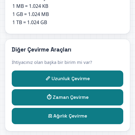
1 MB = 1.024 KB
1 GB = 1.024 MB
1 TB = 1.024 GB
Diğer Çevirme Araçları
İhtiyacınız olan başka bir birim mi var?
📏 Uzunluk Çevirme
⏱️ Zaman Çevirme
⚖️ Ağırlık Çevirme