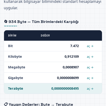
kullanarak bilgisayar bilimindeki standart hesaplamayı
uygular.
🔄 934 Byte — Tüm Birimlerdeki Karşılığı
BIRIM
DEĞER
Bit
7.472
aç →
Kilobyte
0,912109
aç →
Megabyte
0,0008907
aç →
Gigabyte
0,0000008699
aç →
Terabyte
0,0000000008495
aç →
📋 Yaygın Değerler: Byte → Terabyte