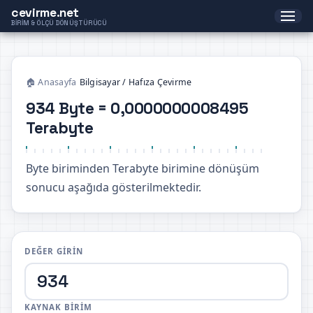
cevirme.net
BIRIM & ÖLÇÜ DÖNÜŞTÜRÜCÜ
🏠 Anasayfa
›
Bilgisayar / Hafıza Çevirme
934 Byte = 0,0000000008495
Terabyte
Byte biriminden Terabyte birimine dönüşüm
sonucu aşağıda gösterilmektedir.
DEĞER GIRIN
KAYNAK BIRIM