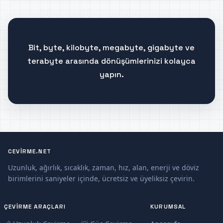
Bit, byte, kilobyte, megabyte, gigabyte ve
terabyte arasında dönüşümlerinizi kolayca
yapın.
CEVIRME.NET
Uzunluk, ağırlık, sıcaklık, zaman, hız, alan, enerji ve döviz
birimlerini saniyeler içinde, ücretsiz ve üyeliksiz çevirin.
ÇEVIRME ARAÇLARI
KURUMSAL