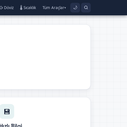
💱 Döviz
🌡️ Sıcaklık
Tüm Araçlar
🌙
▾
💾
Hızlı Bilgi