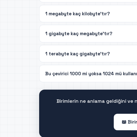
1 megabyte kaç kilobyte'tır?
1 gigabyte kaç megabyte'tır?
1 terabyte kaç gigabyte'tır?
Bu çevirici 1000 mi yoksa 1024 mü kullan
Birimlerin ne anlama geldiğini ve
📖 Bir