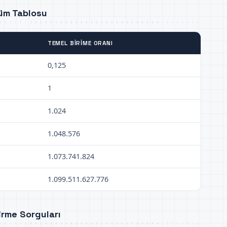
şüm Tablosu
TEMEL BIRIME ORANI
0,125
1
1.024
1.048.576
1.073.741.824
1.099.511.627.776
irme Sorguları