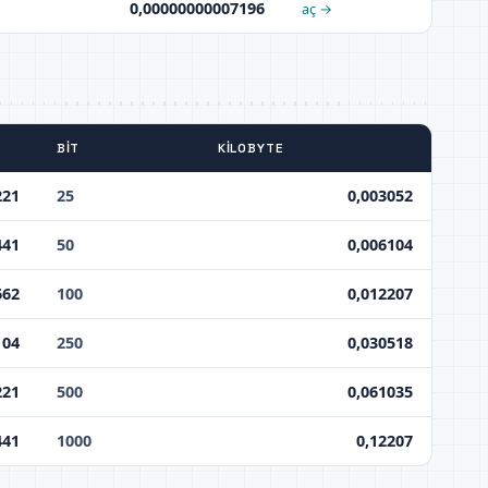
0,00000000007196
aç →
BIT
KILOBYTE
221
25
0,003052
441
50
0,006104
662
100
0,012207
104
250
0,030518
221
500
0,061035
441
1000
0,12207