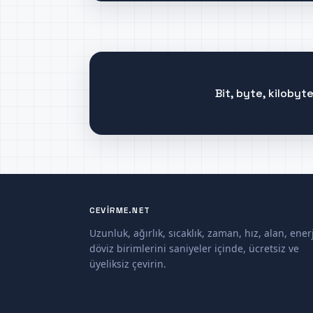
Bit, byte, kiloby
CEVIRME.NET
Uzunluk, ağırlık, sıcaklık, zaman, hız, alan, enerj
döviz birimlerini saniyeler içinde, ücretsiz ve
üyeliksiz çevirin.