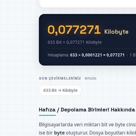
0,077271
Kilobyte
633 Bit = 0,077271 Kilobyte
Hesaplama:
633 × 0,0001221 = 0,077271
· 1 B
SON ÇEVIRMELERINIZ
temizle
633 Bit → Kilobyte
Hafıza / Depolama Birimleri Hakkında
Bilgisayarlarda veri miktarı bit ve byte ci
ise bir
byte
oluşturur. Dosya boyutları kilo