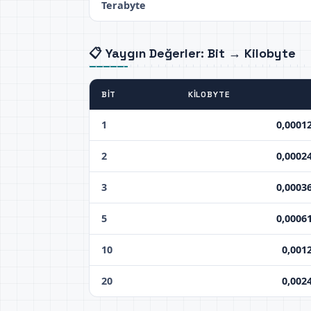
Terabyte
📋 Yaygın Değerler: Bit → Kilobyte
BIT
KILOBYTE
1
0,0001
2
0,0002
3
0,0003
5
0,0006
10
0,001
20
0,002