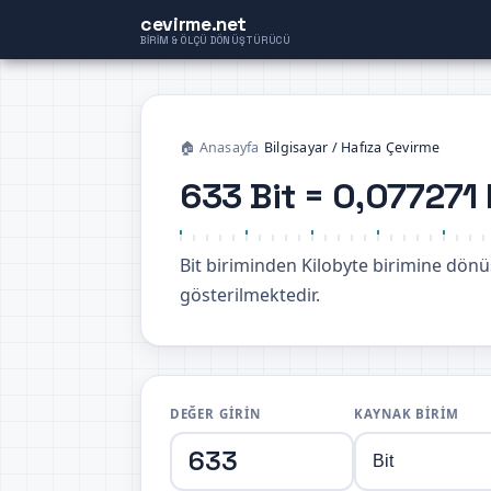
cevirme.net
BIRIM & ÖLÇÜ DÖNÜŞTÜRÜCÜ
🏠 Anasayfa
›
Bilgisayar / Hafıza Çevirme
633 Bit = 0,077271 
Bit biriminden Kilobyte birimine dö
gösterilmektedir.
DEĞER GIRIN
KAYNAK BIRIM