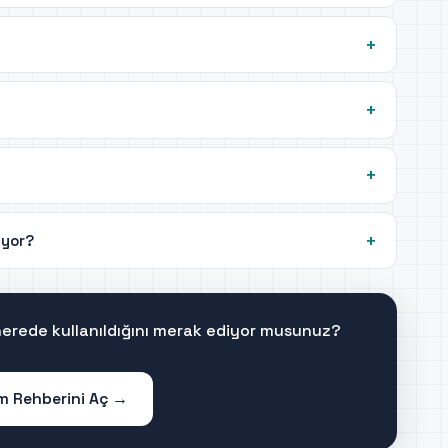
ıyor?
 nerede kullanıldığını merak ediyor musunuz?
im Rehberini Aç →