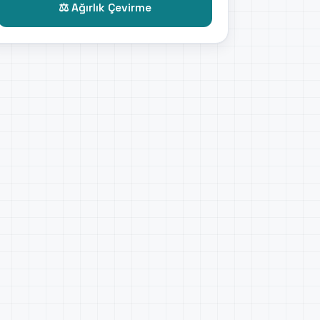
⚖️ Ağırlık Çevirme