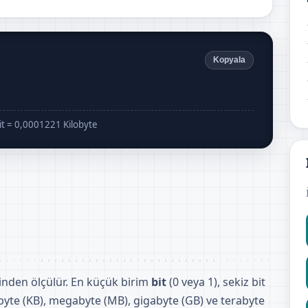
Kopyala
it = 0,0001221 Kilobyte
nsinden ölçülür. En küçük birim
bit
(0 veya 1), sekiz bit
byte (KB), megabyte (MB), gigabyte (GB) ve terabyte