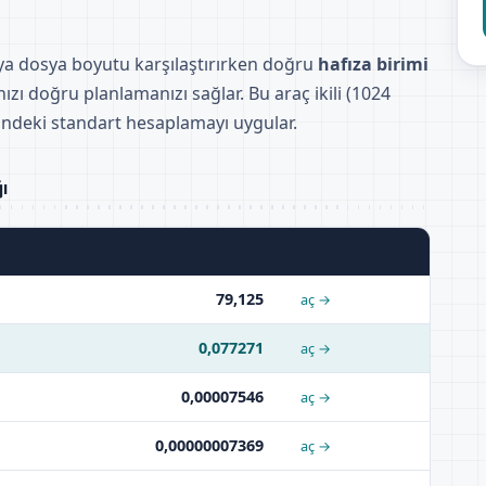
veya dosya boyutu karşılaştırırken doğru
hafıza birimi
zı doğru planlamanızı sağlar. Bu araç ikili (1024
mindeki standart hesaplamayı uygular.
ı
79,125
aç →
0,077271
aç →
0,00007546
aç →
0,00000007369
aç →