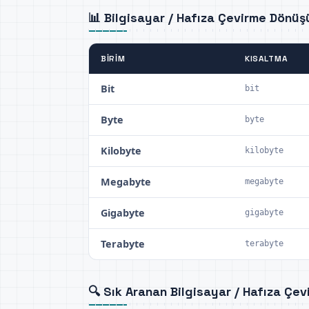
📊 Bilgisayar / Hafıza Çevirme Dönü
BIRIM
KISALTMA
Bit
bit
Byte
byte
Kilobyte
kilobyte
Megabyte
megabyte
Gigabyte
gigabyte
Terabyte
terabyte
🔍 Sık Aranan Bilgisayar / Hafıza Çev