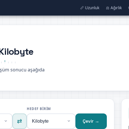
📏 Uzunluk
⚖️ Ağırlık
Kilobyte
nüşüm sonucu aşağıda
HEDEF BIRIM
⇄
Çevir →