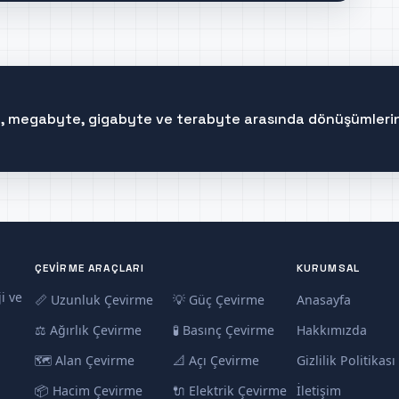
te, megabyte, gigabyte ve terabyte arasında dönüşümlerin
ÇEVIRME ARAÇLARI
KURUMSAL
i ve
📏 Uzunluk Çevirme
💡 Güç Çevirme
Anasayfa
⚖️ Ağırlık Çevirme
🧪 Basınç Çevirme
Hakkımızda
🗺️ Alan Çevirme
📐 Açı Çevirme
Gizlilik Politikası
📦 Hacim Çevirme
🔌 Elektrik Çevirme
İletişim