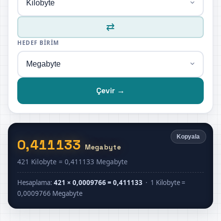
⇄
HEDEF BIRIM
Çevir →
Kopyala
0,411133
Megabyte
421 Kilobyte = 0,411133 Megabyte
Hesaplama:
421 × 0,0009766 = 0,411133
· 1 Kilobyte =
0,0009766 Megabyte