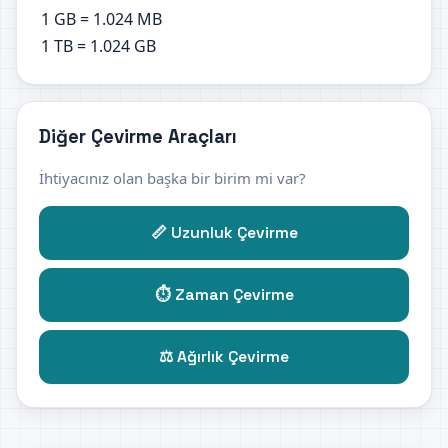
1 GB = 1.024 MB
1 TB = 1.024 GB
Diğer Çevirme Araçları
İhtiyacınız olan başka bir birim mi var?
📏 Uzunluk Çevirme
⏱️ Zaman Çevirme
⚖️ Ağırlık Çevirme