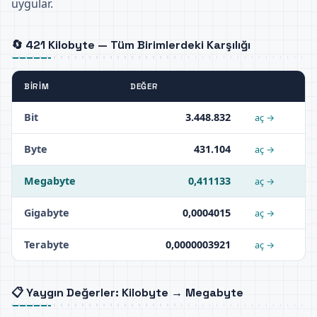
uygular.
🔄 421 Kilobyte — Tüm Birimlerdeki Karşılığı
BIRIM
DEĞER
Bit
3.448.832
aç →
Byte
431.104
aç →
Megabyte
0,411133
aç →
Gigabyte
0,0004015
aç →
Terabyte
0,0000003921
aç →
📋 Yaygın Değerler: Kilobyte → Megabyte