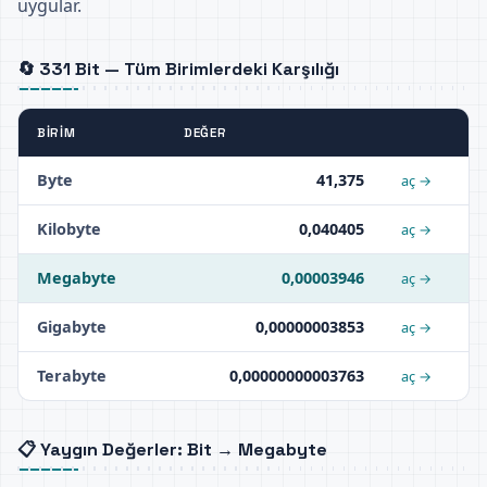
uygular.
🔄 331 Bit — Tüm Birimlerdeki Karşılığı
BIRIM
DEĞER
Byte
41,375
aç →
Kilobyte
0,040405
aç →
Megabyte
0,00003946
aç →
Gigabyte
0,00000003853
aç →
Terabyte
0,00000000003763
aç →
📋 Yaygın Değerler: Bit → Megabyte