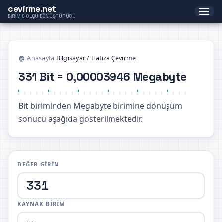
cevirme.net
BIRIM & ÖLÇÜ DÖNÜŞTÜRÜCÜ
🏠 Anasayfa
›
Bilgisayar / Hafıza Çevirme
331 Bit = 0,00003946 Megabyte
Bit biriminden Megabyte birimine dönüşüm
sonucu aşağıda gösterilmektedir.
DEĞER GIRIN
KAYNAK BIRIM