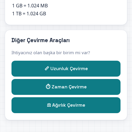
1 GB = 1.024 MB
1 TB = 1.024 GB
Diğer Çevirme Araçları
İhtiyacınız olan başka bir birim mi var?
📏 Uzunluk Çevirme
⏱️ Zaman Çevirme
⚖️ Ağırlık Çevirme