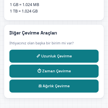
1 GB = 1.024 MB
1 TB = 1.024 GB
Diğer Çevirme Araçları
İhtiyacınız olan başka bir birim mi var?
📏 Uzunluk Çevirme
⏱️ Zaman Çevirme
⚖️ Ağırlık Çevirme