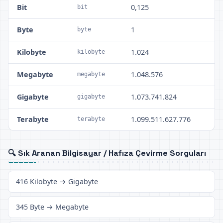
Bit
0,125
bit
Byte
1
byte
Kilobyte
1.024
kilobyte
Megabyte
1.048.576
megabyte
Gigabyte
1.073.741.824
gigabyte
Terabyte
1.099.511.627.776
terabyte
🔍 Sık Aranan Bilgisayar / Hafıza Çevirme Sorguları
416 Kilobyte → Gigabyte
345 Byte → Megabyte