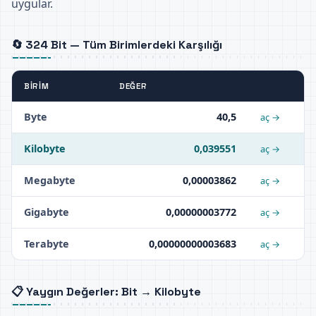
uygular.
🔄 324 Bit — Tüm Birimlerdeki Karşılığı
BIRIM
DEĞER
Byte
40,5
aç →
Kilobyte
0,039551
aç →
Megabyte
0,00003862
aç →
Gigabyte
0,00000003772
aç →
Terabyte
0,00000000003683
aç →
📋 Yaygın Değerler: Bit → Kilobyte