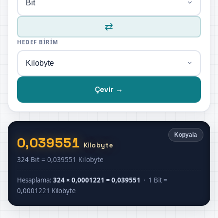
⇄
HEDEF BIRIM
Çevir →
Kopyala
0,039551
Kilobyte
324 Bit = 0,039551 Kilobyte
Hesaplama:
324 × 0,0001221 = 0,039551
· 1 Bit =
0,0001221 Kilobyte