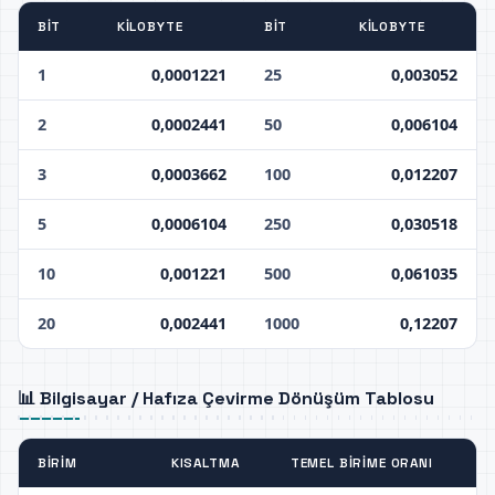
BIT
KILOBYTE
BIT
KILOBYTE
1
0,0001221
25
0,003052
2
0,0002441
50
0,006104
3
0,0003662
100
0,012207
5
0,0006104
250
0,030518
10
0,001221
500
0,061035
20
0,002441
1000
0,12207
📊 Bilgisayar / Hafıza Çevirme Dönüşüm Tablosu
BIRIM
KISALTMA
TEMEL BIRIME ORANI