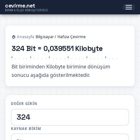
cevirme.net
BIRIM & ÖLÇÜ DÖNÜŞTÜRÜCÜ
🏠 Anasayfa
›
Bilgisayar / Hafıza Çevirme
324 Bit = 0,039551 Kilobyte
Bit biriminden Kilobyte birimine dönüşüm
sonucu aşağıda gösterilmektedir.
DEĞER GIRIN
KAYNAK BIRIM