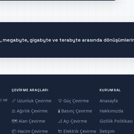
te, megabyte, gigabyte ve terabyte arasında dönüşümlerin
ÇEVIRME ARAÇLARI
KURUMSAL
i ve
📏 Uzunluk Çevirme
💡 Güç Çevirme
Anasayfa
⚖️ Ağırlık Çevirme
🧪 Basınç Çevirme
Hakkımızda
🗺️ Alan Çevirme
📐 Açı Çevirme
Gizlilik Politikası
📦 Hacim Çevirme
🔌 Elektrik Çevirme
İletişim