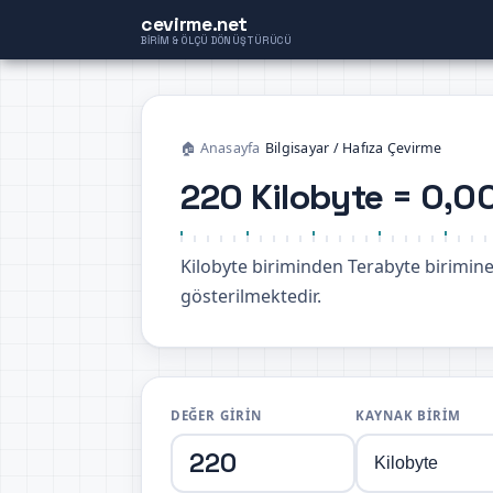
cevirme.net
BIRIM & ÖLÇÜ DÖNÜŞTÜRÜCÜ
🏠 Anasayfa
›
Bilgisayar / Hafıza Çevirme
220 Kilobyte = 0,
Kilobyte biriminden Terabyte birimi
gösterilmektedir.
DEĞER GIRIN
KAYNAK BIRIM