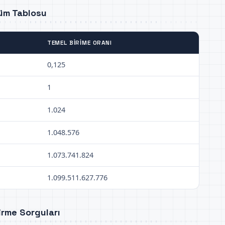
şüm Tablosu
TEMEL BIRIME ORANI
0,125
1
1.024
1.048.576
1.073.741.824
1.099.511.627.776
irme Sorguları