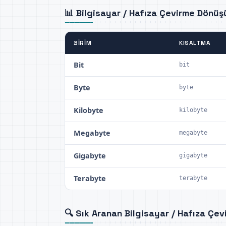
📊 Bilgisayar / Hafıza Çevirme Dönü
BIRIM
KISALTMA
Bit
bit
Byte
byte
Kilobyte
kilobyte
Megabyte
megabyte
Gigabyte
gigabyte
Terabyte
terabyte
🔍 Sık Aranan Bilgisayar / Hafıza Çev