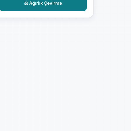
⚖️ Ağırlık Çevirme