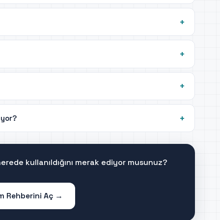
ıyor?
 nerede kullanıldığını merak ediyor musunuz?
im Rehberini Aç →