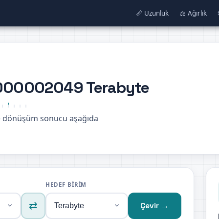
📏 Uzunluk
⚖️ Ağırlık
0000002049 Terabyte
ne dönüşüm sonucu aşağıda
HEDEF BIRIM
⇄
Çevir →