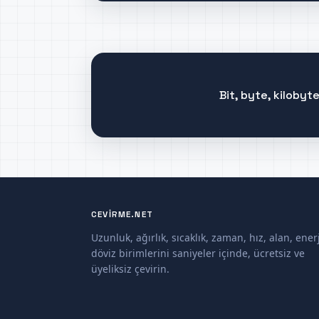
Bit, byte, kiloby
CEVIRME.NET
Uzunluk, ağırlık, sıcaklık, zaman, hız, alan, enerj
döviz birimlerini saniyeler içinde, ücretsiz ve
üyeliksiz çevirin.