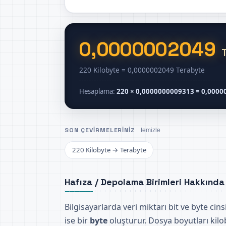
0,0000002049
220 Kilobyte = 0,0000002049 Terabyte
Hesaplama:
220 × 0,0000000009313 = 0,0000
SON ÇEVIRMELERINIZ
temizle
220 Kilobyte → Terabyte
Hafıza / Depolama Birimleri Hakkında
Bilgisayarlarda veri miktarı bit ve byte ci
ise bir
byte
oluşturur. Dosya boyutları kilo