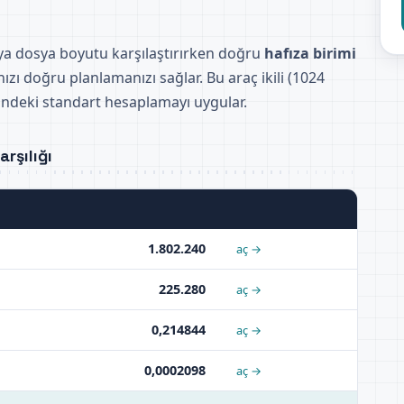
veya dosya boyutu karşılaştırırken doğru
hafıza birimi
zı doğru planlamanızı sağlar. Bu araç ikili (1024
mindeki standart hesaplamayı uygular.
rşılığı
1.802.240
aç →
225.280
aç →
0,214844
aç →
0,0002098
aç →