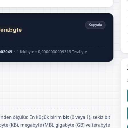
Kopyala
Terabyte
002049
· 1 Kilobyte = 0,0000000009313 Terabyte
nsinden ölçülür. En küçük birim
bit
(0 veya 1), sekiz bit
byte (KB), megabyte (MB), gigabyte (GB) ve terabyte