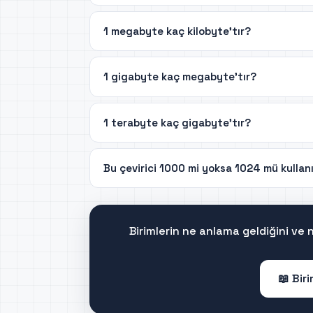
1 megabyte kaç kilobyte'tır?
1 gigabyte kaç megabyte'tır?
1 terabyte kaç gigabyte'tır?
Bu çevirici 1000 mi yoksa 1024 mü kullan
Birimlerin ne anlama geldiğini ve
📖 Bir