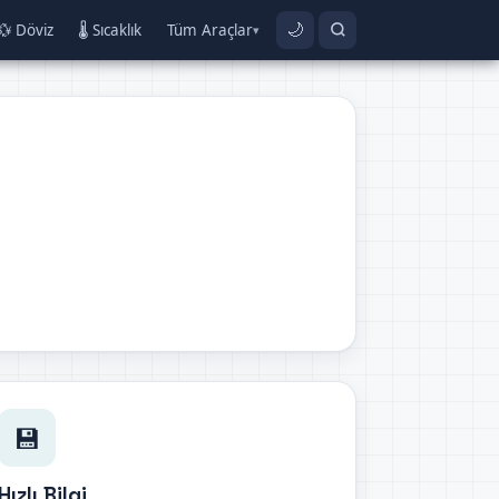
💱 Döviz
🌡️ Sıcaklık
Tüm Araçlar
🌙
▾
💾
Hızlı Bilgi