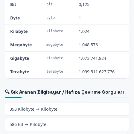
Bit
0,125
bit
Byte
1
byte
Kilobyte
1.024
kilobyte
Megabyte
1.048.576
megabyte
Gigabyte
1.073.741.824
gigabyte
Terabyte
1.099.511.627.776
terabyte
🔍 Sık Aranan Bilgisayar / Hafıza Çevirme Sorguları
393 Kilobyte → Kilobyte
586 Bit → Kilobyte