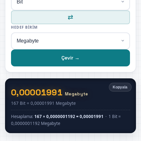
⇄
HEDEF BIRIM
Çevir →
Kopyala
0,00001991
Megabyte
167 Bit = 0,00001991 Megabyte
Hesaplama:
167 × 0,0000001192 = 0,00001991
· 1 Bit =
0,0000001192 Megabyte