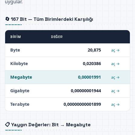
uygular.
🔄 167 Bit — Tüm Birimlerdeki Karşılığı
BIRIM
DEĞER
Byte
20,875
aç →
Kilobyte
0,020386
aç →
Megabyte
0,00001991
aç →
Gigabyte
0,00000001944
aç →
Terabyte
0,00000000001899
aç →
📋 Yaygın Değerler: Bit → Megabyte