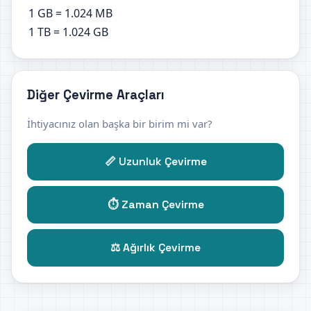
1 GB = 1.024 MB
1 TB = 1.024 GB
Diğer Çevirme Araçları
İhtiyacınız olan başka bir birim mi var?
📏 Uzunluk Çevirme
⏱️ Zaman Çevirme
⚖️ Ağırlık Çevirme